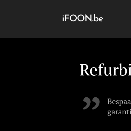
iFOON.be
Refurb
Bespaa
garant