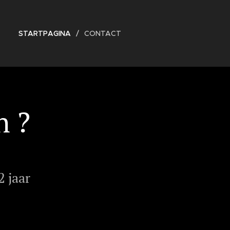
STARTPAGINA
CONTACT
n ?
2 jaar